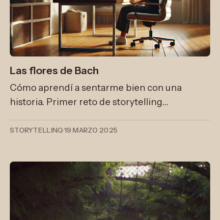
Las flores de Bach
Cómo aprendí a sentarme bien con una
historia. Primer reto de storytelling
corporativo: Transformar la siguiente imagen
de prevención en riesgos laborales, en una
STORYTELLING
·
19 MARZO 2025
historia que enseñe a sentarnos
correctamente en el trabajo.