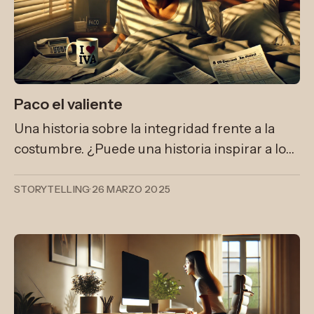
Paco el valiente
Una historia sobre la integridad frente a la
costumbre. ¿Puede una historia inspirar a los
empleados de un banco a cumplir con una
norma que a veces se omite por costumbre?
STORYTELLING
·
26 MARZO 2025