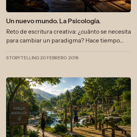
Un nuevo mundo. La Psicología.
Reto de escritura creativa: ¿cuánto se necesita
para cambiar un paradigma? Hace tiempo
estuve reflexionando sobre los grandes
paradigmas a lo largo de los años y el
STORYTELLING
·
20 FEBRERO 2018
precipicio que uno debe sentir cuando toda la
vida ha creído en algo y de repente, un día,
anuncian que la