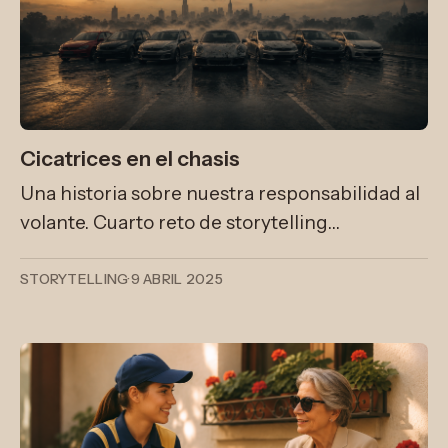
Cicatrices en el chasis
Una historia sobre nuestra responsabilidad al
volante. Cuarto reto de storytelling
corporativo Escribir una historia que influya
en la decisión de no conducir si se ha bebido
STORYTELLING
·
9 ABRIL 2025
alcohol.