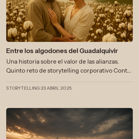
Entre los algodones del Guadalquivir
Una historia sobre el valor de las alianzas.
Quinto reto de storytelling corporativo Contar
una historia sobre una relación donde se
muestre el valor de las alianzas duraderas.
STORYTELLING
·
23 ABRIL 2025