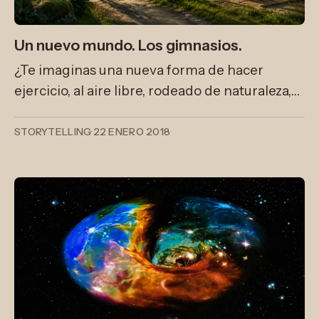
Un nuevo mundo. Los gimnasios.
¿Te imaginas una nueva forma de hacer
ejercicio, al aire libre, rodeado de naturaleza,
sólo o en grupo y a escasos pasos de tu casa?
Esto ya existe.
STORYTELLING
·
22 ENERO 2018